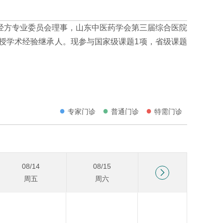
经方专业委员会理事，山东中医药学会第三届综合医院
授学术经验继承人。现参与国家级课题1项，省级课题
●
●
●
专家门诊
普通门诊
特需门诊
08/14
08/15
08/16

周五
周六
周日
08/28
08/29
08/30
周五
周六
周日