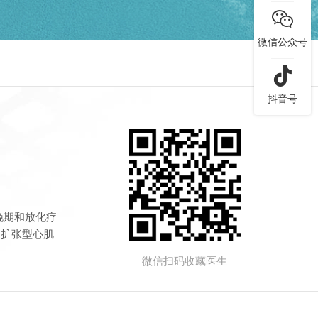

微信公众号

抖音号
晚期和放化疗
。扩张型心肌
微信扫码收藏医生