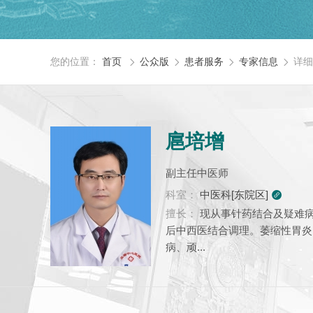
您的位置：
首页
公众版
患者服务
专家信息
详细




扈培增
副主任中医师
科室：
中医科[东院区]

擅长：
现从事针药结合及疑难病
后中西医结合调理。萎缩性胃炎
病、顽...