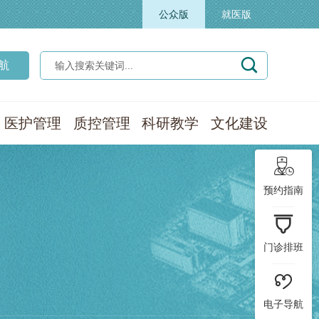
公众版
就医版

航
医护管理
质控管理
科研教学
文化建设

预约指南

门诊排班

电子导航