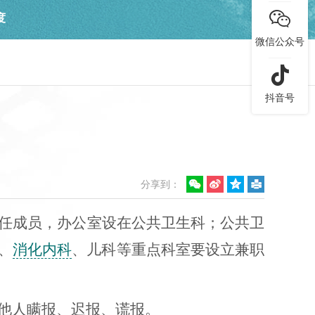

度
微信公众号

抖音号
分享到：
人任成员，办公室设在公共卫生科；公共卫
、
消化内科
、儿科等重点科室要设立兼职
意他人瞒报、迟报、谎报。