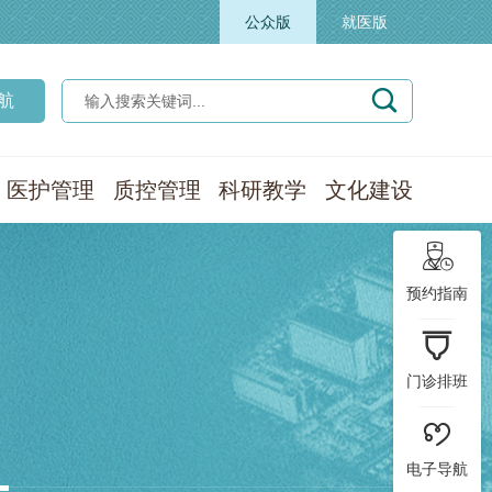
公众版
就医版

航
医护管理
质控管理
科研教学
文化建设

预约指南

门诊排班

电子导航